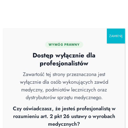
Skip
O nas
Serwis
Blog
Pobierz katalog
Kontakt
to
content
ZAMKNIJ
WYMÓG PRAWNY
Kategorie
Dostęp wyłącznie dla
profesjonalistów
Dezynfekcja pomieszczeń
Zawartość tej strony przeznaczona jest
Preperaty i akcesoria do dezynfekcji
wyłącznie dla osób wykonujących zawód
medyczny, podmiotów leczniczych oraz
Urządzenia do mycia i dezynfekcji
dystrybutorów sprzętu medycznego.
Usługa dezynfekcji przez zamgławianie
Czy oświadczasz, że jesteś profesjonalistą w
Zamgławiacze do dezynfekcji
rozumieniu art. 2 pkt 26 ustawy o wyrobach
medycznych?
Powrót do strony głównej