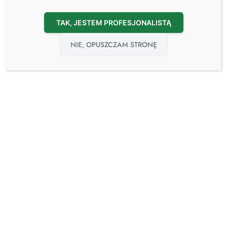
TAK, JESTEM PROFESJONALISTĄ
NIE, OPUSZCZAM STRONĘ
Urządzenia do mycia i dezynfekcji