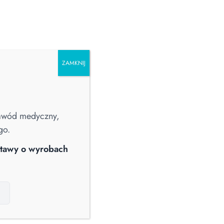
ZAMKNIJ
PRALNICTWO
CHŁODZIARKI I ZAMRAŻARKI
POZOSTAŁE
zawód medyczny,
go.
ustawy o wyrobach