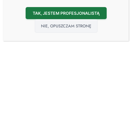
Prysznic łóżkowy
TAK, JESTEM PROFESJONALISTĄ
Sterylne woreczki
NIE, OPUSZCZAM STRONĘ
Testy
Powrót do strony głównej
Dezynfektor parowy