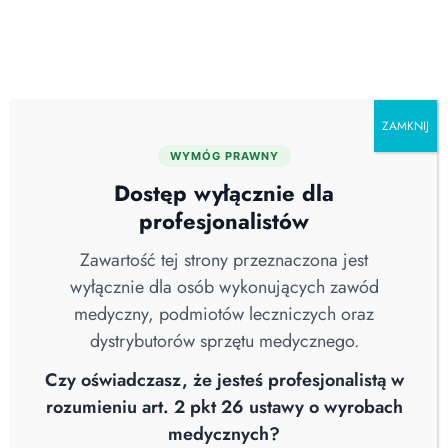
Skip
O nas
Serwis
Blog
Pobierz katalog
Kontakt
to
content
ZAMKNIJ
WYMÓG PRAWNY
Kategorie
Dostęp wyłącznie dla
profesjonalistów
Pozostałe
Zawartość tej strony przeznaczona jest
Bez kategorii
wyłącznie dla osób wykonujących zawód
medyczny, podmiotów leczniczych oraz
Dezynfektor parowy
dystrybutorów sprzętu medycznego.
Maty dekontaminacyjne
Czy oświadczasz, że jesteś profesjonalistą w
Ochrona indywidualna
rozumieniu art. 2 pkt 26 ustawy o wyrobach
medycznych?
Oczyszczacze powietrza