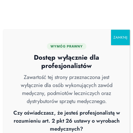
Skip
O nas
Serwis
Blog
Pobierz katalog
Kontakt
to
content
ZAMKNIJ
WYMÓG PRAWNY
Wszystkie
Aktualności
Brak Kategorii
Dostęp wyłącznie dla
COVID-19
Higiena Szpitalna
Nowości
profesjonalistów
Sterylizacja
Straż Pożarna
Webinary
Wiedza
Wywiad
Zawartość tej strony przeznaczona jest
wyłącznie dla osób wykonujących zawód
medyczny, podmiotów leczniczych oraz
dystrybutorów sprzętu medycznego.
Czy oświadczasz, że jesteś profesjonalistą w
rozumieniu art. 2 pkt 26 ustawy o wyrobach
medycznych?