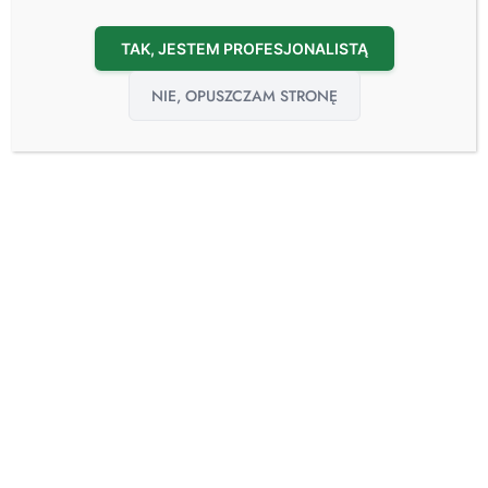
TAK, JESTEM PROFESJONALISTĄ
NIE, OPUSZCZAM STRONĘ
22
sie
Czy Szpitalne Chłodziarki Spełniają Wymogi?
22.08.2024