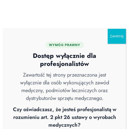
Skip
O nas
Serwis
Blog
Pobierz katalog
Kontakt
to
content
ZAMKNIJ
WYMÓG PRAWNY
Wszystkie
Aktualności
Brak Kategorii
Dostęp wyłącznie dla
COVID-19
Higiena Szpitalna
Nowości
profesjonalistów
Sterylizacja
Straż Pożarna
Webinary
Wiedza
Wywiad
Zawartość tej strony przeznaczona jest
wyłącznie dla osób wykonujących zawód
medyczny, podmiotów leczniczych oraz
dystrybutorów sprzętu medycznego.
Czy oświadczasz, że jesteś profesjonalistą w
rozumieniu art. 2 pkt 26 ustawy o wyrobach
medycznych?