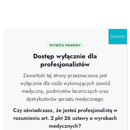
Skip
O nas
Serwis
Blog
Pobierz katalog
Kontakt
to
content
ZAMKNIJ
WYMÓG PRAWNY
Kategorie
Dostęp wyłącznie dla
profesjonalistów
Roboty sprzątające
Zawartość tej strony przeznaczona jest
wyłącznie dla osób wykonujących zawód
medyczny, podmiotów leczniczych oraz
dystrybutorów sprzętu medycznego.
Roboty sprzątające
Czy oświadczasz, że jesteś profesjonalistą w
rozumieniu art. 2 pkt 26 ustawy o wyrobach
medycznych?