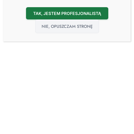
Naczynia z pulpy celulozowej
TAK, JESTEM PROFESJONALISTĄ
NIE, OPUSZCZAM STRONĘ
Kod Produktu: HA400-063006