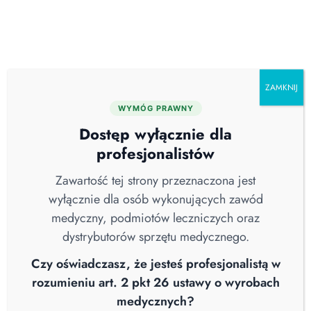
Skip
O nas
Serwis
Blog
Pobierz katalog
Kontakt
to
content
ZAMKNIJ
WYMÓG PRAWNY
Kategorie
Dostęp wyłącznie dla
profesjonalistów
Maceratory
Zawartość tej strony przeznaczona jest
Naczynia z pulpy celulozowej
wyłącznie dla osób wykonujących zawód
medyczny, podmiotów leczniczych oraz
Urządzenia do maceracji
dystrybutorów sprzętu medycznego.
Powrót do strony głównej
Czy oświadczasz, że jesteś profesjonalistą w
rozumieniu art. 2 pkt 26 ustawy o wyrobach
medycznych?