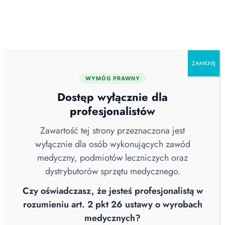
Skip
O nas
Serwis
Blog
Pobierz katalog
Kontakt
to
content
ZAMKNIJ
WYMÓG PRAWNY
Wszystkie
Aktualności
Brak Kategorii
Dostęp wyłącznie dla
COVID-19
Higiena Szpitalna
Nowości
profesjonalistów
Sterylizacja
Straż Pożarna
Webinary
Wiedza
Wywiad
Zawartość tej strony przeznaczona jest
wyłącznie dla osób wykonujących zawód
medyczny, podmiotów leczniczych oraz
dystrybutorów sprzętu medycznego.
Czy oświadczasz, że jesteś profesjonalistą w
rozumieniu art. 2 pkt 26 ustawy o wyrobach
medycznych?