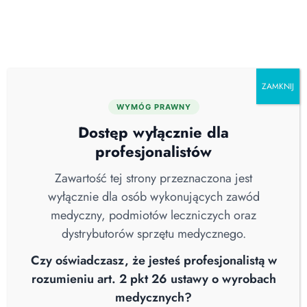
Skip
O nas
Serwis
Blog
Pobierz katalog
Kontakt
to
content
ZAMKNIJ
WYMÓG PRAWNY
Wszystkie
Aktualności
Brak Kategorii
Dostęp wyłącznie dla
COVID-19
Higiena Szpitalna
Nowości
profesjonalistów
Sterylizacja
Straż Pożarna
Webinary
Wiedza
Wywiad
Zawartość tej strony przeznaczona jest
wyłącznie dla osób wykonujących zawód
medyczny, podmiotów leczniczych oraz
dystrybutorów sprzętu medycznego.
Czy oświadczasz, że jesteś profesjonalistą w
rozumieniu art. 2 pkt 26 ustawy o wyrobach
medycznych?