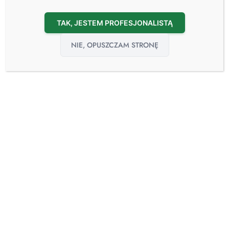
TAK, JESTEM PROFESJONALISTĄ
NIE, OPUSZCZAM STRONĘ
20
sie
Mobilny Pokój Izolacyjny
20.08.2024