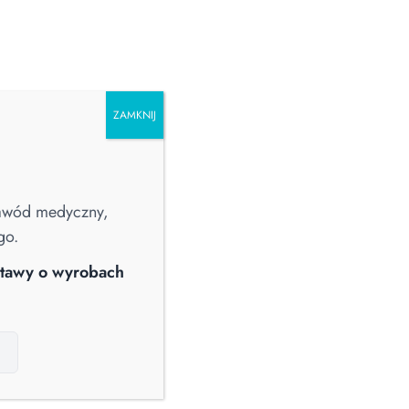
ZAMKNIJ
PRALNICTWO
CHŁODZIARKI I ZAMRAŻARKI
POZOSTAŁE
zawód medyczny,
go.
Straż Pożarna
Webinary
Wiedza
ustawy o wyrobach