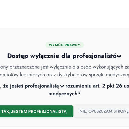
WYMÓG PRAWNY
MYJNIE DEZYNFEKTORY
ENDOSKOPIA
ROBOTY SPRZĄTAJĄCE
Dostęp wyłącznie dla profesjonalistów
strony przeznaczona jest wyłącznie dla osób wykonujących 
dmiotów leczniczych oraz dystrybutorów sprzętu medyczne
VID-19
Higiena Szpitalna
Nowości
Sterylizacja
Wywiad
 że jesteś profesjonalistą w rozumieniu art. 2 pkt 26 
medycznych?
NIE, OPUSZCZAM STRONĘ
TAK, JESTEM PROFESJONALISTĄ