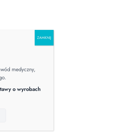
ZAMKNIJ
PRALNICTWO
CHŁODZIARKI I ZAMRAŻARKI
POZOSTAŁE
zawód medyczny,
go.
Straż Pożarna
Webinary
Wiedza
ustawy o wyrobach