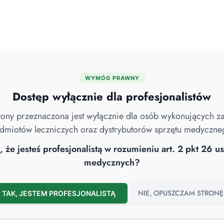
WYMÓG PRAWNY
MYJNIE DEZYNFEKTORY
ENDOSKOPIA
ROBOTY SPRZĄTAJĄCE
Dostęp wyłącznie dla profesjonalistów
strony przeznaczona jest wyłącznie dla osób wykonujących 
dmiotów leczniczych oraz dystrybutorów sprzętu medyczne
VID-19
Higiena Szpitalna
Nowości
Sterylizacja
Wywiad
 że jesteś profesjonalistą w rozumieniu art. 2 pkt 26 
medycznych?
NIE, OPUSZCZAM STRONĘ
TAK, JESTEM PROFESJONALISTĄ