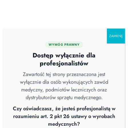
Skip
O nas
Serwis
Blog
Pobierz katalog
Kontakt
to
content
ZAMKNIJ
WYMÓG PRAWNY
Wszystkie
Aktualności
Brak Kategorii
Dostęp wyłącznie dla
COVID-19
Higiena Szpitalna
Nowości
profesjonalistów
Sterylizacja
Straż Pożarna
Webinary
Wiedza
Wywiad
Zawartość tej strony przeznaczona jest
wyłącznie dla osób wykonujących zawód
medyczny, podmiotów leczniczych oraz
dystrybutorów sprzętu medycznego.
Czy oświadczasz, że jesteś profesjonalistą w
rozumieniu art. 2 pkt 26 ustawy o wyrobach
medycznych?