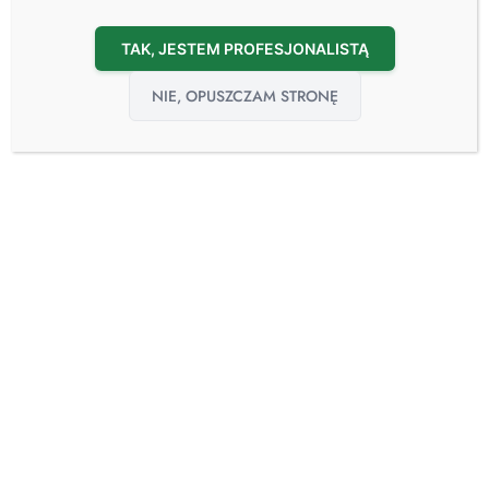
TAK, JESTEM PROFESJONALISTĄ
NIE, OPUSZCZAM STRONĘ
19
sie
Niewystarczająca Ilość Izolatek w Szpitalach:
Czas na Rozwiązania Nowej Generacji
19.08.2024