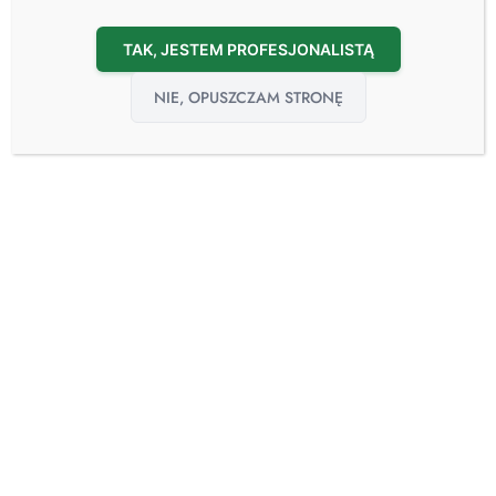
TAK, JESTEM PROFESJONALISTĄ
NIE, OPUSZCZAM STRONĘ
29
sie
Automatyczne Myjnie TEE: Standard Higieny i
Bezpieczeństwa w Echokardiografii
Przezprzełykowej
29.08.2024