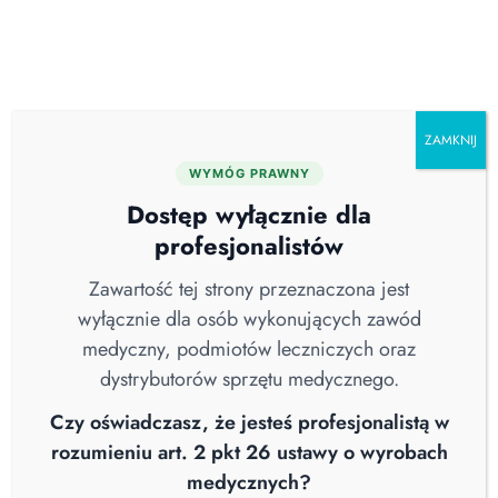
Skip
O nas
Serwis
Blog
Pobierz katalog
Kontakt
to
content
ZAMKNIJ
WYMÓG PRAWNY
Wszystkie
Aktualności
Brak Kategorii
Dostęp wyłącznie dla
COVID-19
Higiena Szpitalna
Nowości
profesjonalistów
Sterylizacja
Straż Pożarna
Webinary
Wiedza
Wywiad
Zawartość tej strony przeznaczona jest
wyłącznie dla osób wykonujących zawód
medyczny, podmiotów leczniczych oraz
dystrybutorów sprzętu medycznego.
Czy oświadczasz, że jesteś profesjonalistą w
rozumieniu art. 2 pkt 26 ustawy o wyrobach
medycznych?