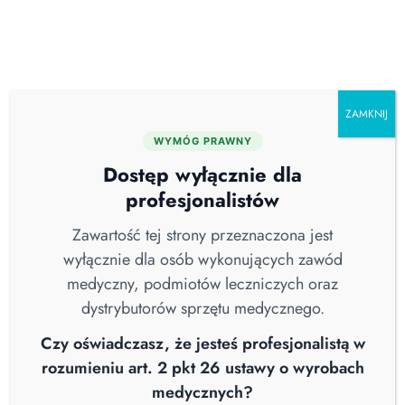
Skip
O nas
Serwis
Blog
Pobierz katalog
Kontakt
to
content
ZAMKNIJ
WYMÓG PRAWNY
Wszystkie
Aktualności
Brak Kategorii
Dostęp wyłącznie dla
COVID-19
Higiena Szpitalna
Nowości
profesjonalistów
Sterylizacja
Straż Pożarna
Webinary
Wiedza
Wywiad
Zawartość tej strony przeznaczona jest
wyłącznie dla osób wykonujących zawód
medyczny, podmiotów leczniczych oraz
dystrybutorów sprzętu medycznego.
Czy oświadczasz, że jesteś profesjonalistą w
rozumieniu art. 2 pkt 26 ustawy o wyrobach
medycznych?