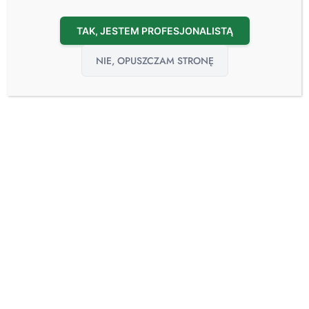
TAK, JESTEM PROFESJONALISTĄ
NIE, OPUSZCZAM STRONĘ
12
wrz
65-lecie Whirl-Pak®
12.09.2024