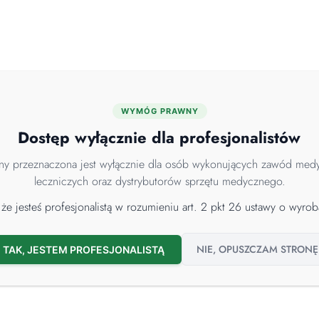
WYMÓG PRAWNY
MYJNIE DEZYNFEKTORY
ENDOSKOPIA
ROBOTY SPRZĄTAJĄCE
Dostęp wyłącznie dla profesjonalistów
rony przeznaczona jest wyłącznie dla osób wykonujących zawód me
leczniczych oraz dystrybutorów sprzętu medycznego.
ment
dla Pralni przemy
że jesteś profesjonalistą w rozumieniu art. 2 pkt 26 ustawy o wy
NIE, OPUSZCZAM STRONĘ
TAK, JESTEM PROFESJONALISTĄ