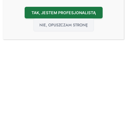
TAK, JESTEM PROFESJONALISTĄ
NIE, OPUSZCZAM STRONĘ
01
gru
Bezpieczeństwo dróg oddechowych medyka w
dobie COVID-19
01.12.2020