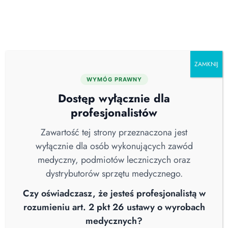
Skip
O nas
Serwis
Blog
Pobierz katalog
Kontakt
to
content
ZAMKNIJ
WYMÓG PRAWNY
Wszystkie
Aktualności
Brak Kategorii
Dostęp wyłącznie dla
COVID-19
Higiena Szpitalna
Nowości
profesjonalistów
Sterylizacja
Straż Pożarna
Webinary
Wiedza
Wywiad
Zawartość tej strony przeznaczona jest
wyłącznie dla osób wykonujących zawód
medyczny, podmiotów leczniczych oraz
dystrybutorów sprzętu medycznego.
Czy oświadczasz, że jesteś profesjonalistą w
rozumieniu art. 2 pkt 26 ustawy o wyrobach
medycznych?