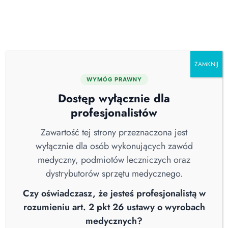
Skip
O nas
Serwis
Blog
Pobierz katalog
Kontakt
to
content
ZAMKNIJ
WYMÓG PRAWNY
Wszystkie
Aktualności
Brak Kategorii
Dostęp wyłącznie dla
COVID-19
Higiena Szpitalna
Nowości
profesjonalistów
Sterylizacja
Straż Pożarna
Webinary
Wiedza
Wywiad
Zawartość tej strony przeznaczona jest
wyłącznie dla osób wykonujących zawód
medyczny, podmiotów leczniczych oraz
dystrybutorów sprzętu medycznego.
Czy oświadczasz, że jesteś profesjonalistą w
rozumieniu art. 2 pkt 26 ustawy o wyrobach
medycznych?