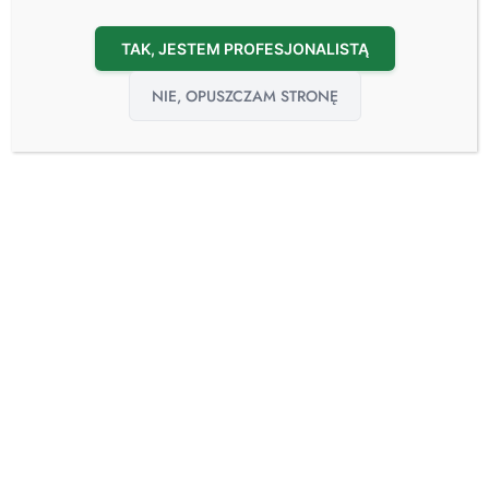
TAK, JESTEM PROFESJONALISTĄ
NIE, OPUSZCZAM STRONĘ
10
sie
Greenpol partnerem programu Bezpieczny
Szpital Przyszłości
10.08.2020