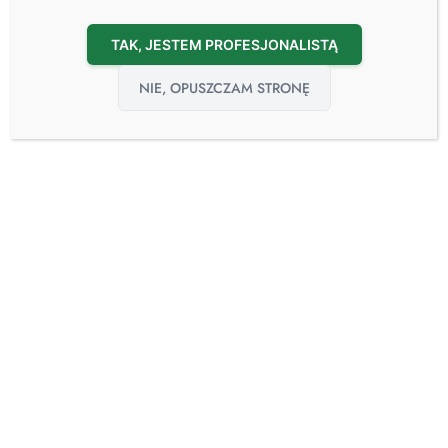
TAK, JESTEM PROFESJONALISTĄ
NIE, OPUSZCZAM STRONĘ
AUTOKLAWY VACUCLAVE 118 I VACUCLAVE 123 PRO
LINE
Zapytaj o produkt
✓ W magazynie