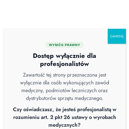
Skip
O nas
Serwis
Blog
Pobierz katalog
Kontakt
to
content
ZAMKNIJ
WYMÓG PRAWNY
Kategorie
Dostęp wyłącznie dla
profesjonalistów
Zawartość tej strony przeznaczona jest
wyłącznie dla osób wykonujących zawód
MELAG Medizintechnik GmbH & Co.
medyczny, podmiotów leczniczych oraz
KG
dystrybutorów sprzętu medycznego.
Czy oświadczasz, że jesteś profesjonalistą w
rozumieniu art. 2 pkt 26 ustawy o wyrobach
medycznych?