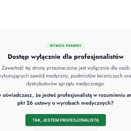
Skip
O nas
Serwis
Blog
Pobierz katalog
Kontakt
to
content
WYMÓG PRAWNY
Strona główna
/
Sterylizacja
/
Sterylizatory parowe
Dostęp wyłącznie dla profesjonalistów
małe
/ Autoklaw Vacuclave 550
Zawartość tej strony przeznaczona jest wyłącznie dla osób
ykonujących zawód medyczny, podmiotów leczniczych or
dystrybutorów sprzętu medycznego.
 oświadczasz, że jesteś profesjonalistą w rozumieniu ar
pkt 26 ustawy o wyrobach medycznych?
TAK, JESTEM PROFESJONALISTĄ