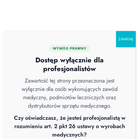
Skip
O nas
Serwis
Blog
Pobierz katalog
Kontakt
to
content
ZAMKNIJ
WYMÓG PRAWNY
Strona główna
/
Myjnie dezynfektory
/
Myjnie dezynfektory
Dostęp wyłącznie dla
do kaczek i basenów
/ Myjnia dezynfektor Revo Pro
profesjonalistów
Zawartość tej strony przeznaczona jest
wyłącznie dla osób wykonujących zawód
medyczny, podmiotów leczniczych oraz
dystrybutorów sprzętu medycznego.
Czy oświadczasz, że jesteś profesjonalistą w
rozumieniu art. 2 pkt 26 ustawy o wyrobach
medycznych?