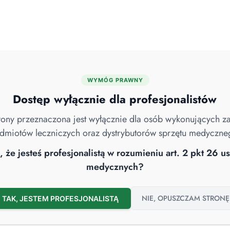
WYMÓG PRAWNY
MYJNIE DEZYNFEKTORY
ENDOSKOPIA
ROBOTY SPRZĄTAJĄCE
Dostęp wyłącznie dla profesjonalistów
strony przeznaczona jest wyłącznie dla osób wykonujących 
dmiotów leczniczych oraz dystrybutorów sprzętu medyczne
ansportu i przechowywania endoskopów
 że jesteś profesjonalistą w rozumieniu art. 2 pkt 26 
medycznych?
NIE, OPUSZCZAM STRONĘ
TAK, JESTEM PROFESJONALISTĄ
Wóz