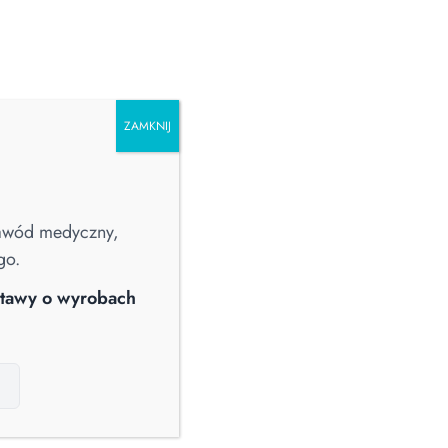
ZAMKNIJ
PRALNICTWO
CHŁODZIARKI I ZAMRAŻARKI
POZOSTAŁE
zawód medyczny,
go.
ustawy o wyrobach
Soluscope
ek do